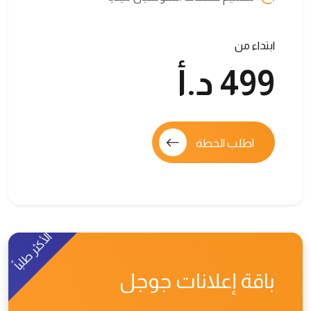
ابتداء من
499 د.أ
اطلب الخطة
الأكثر طلباً
باقة إعلانات جوجل