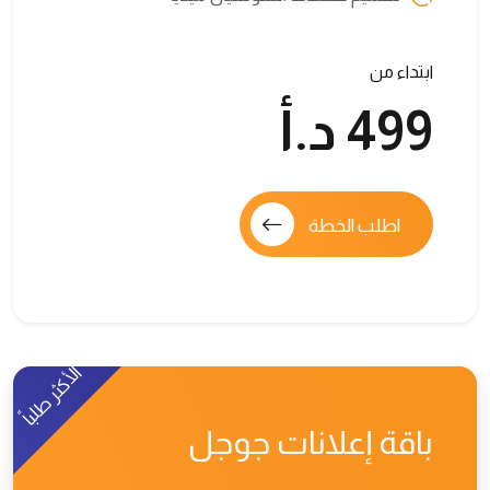
ابتداء من
499 د.أ
اطلب الخطة
الأكثر طلباً
باقة إعلانات جوجل